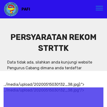
PAFI
PERSYARATAN REKOM
STRTTK
Data tidak ada, silahkan anda kunjungi website
Pengurus Cabang dimana anda terdaftar
../media/upload/20200515030132_38.jpg);">
../media/upload/20200515030132_38.jpg"/>